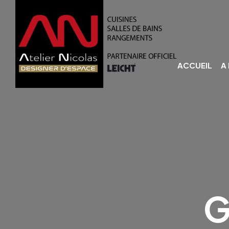
ACCUEIL
A
G