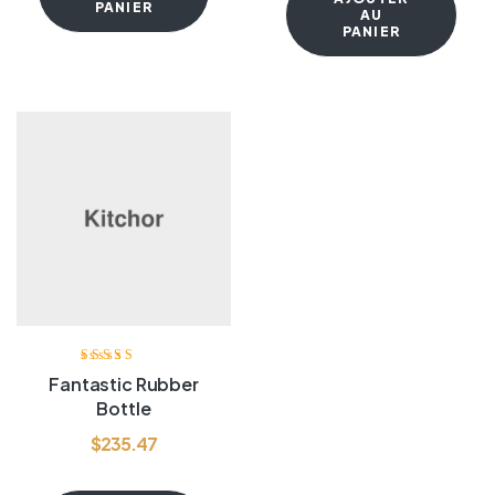
PANIER
AU
PANIER
Note
4.00
Fantastic Rubber
sur 5
Bottle
$
235.47