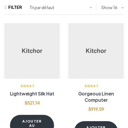
FILTER
Show
Note
4.00
Note
4.60
sur
Lightweight Silk Hat
Gorgeous Linen
sur 5
5
Computer
$
521.14
$
919.59
AJOUTER
AU
AJOUTER